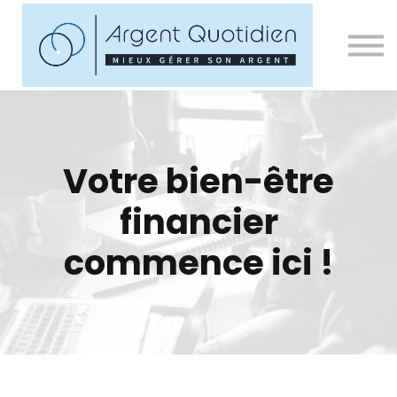
Qui sommes nous?
FR
Sign in
Votre bien-être
financier
commence ici !