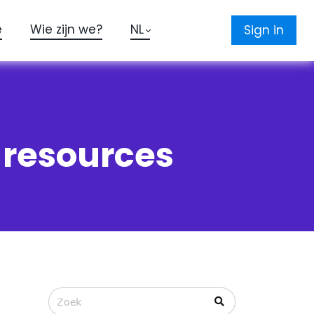
e
Wie zijn we?
NL
Sign in
d resources